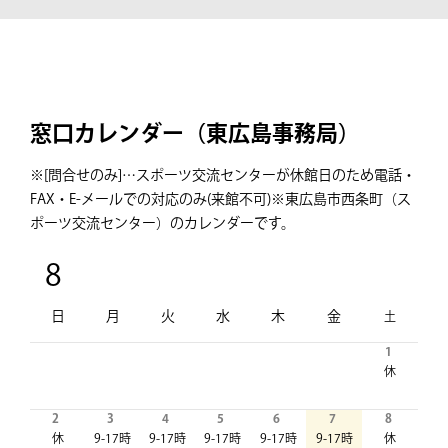
窓口カレンダー（東広島事務局）
※[問合せのみ]…スポーツ交流センターが休館日のため
電話・
FAX・E-メールでの対応のみ(来館不可)
※東広島市西条町（ス
ポーツ交流センター）のカレンダーです。
8
日
月
火
水
木
金
土
1
休
2
3
4
5
6
7
8
休
9-17時
9-17時
9-17時
9-17時
9-17時
休