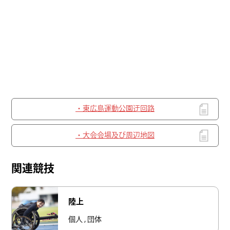
・東広島運動公園迂回路
・大会会場及び周辺地図
関連競技
陸上
個人 , 団体