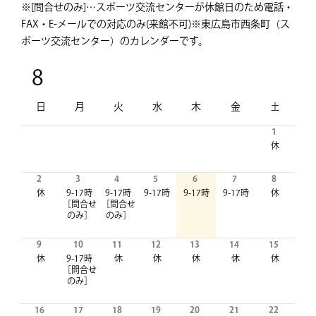
※[問合せのみ]…スポーツ交流センターが休館日のため
電話・
FAX・E-メールでの対応のみ(来館不可)
※東広島市西条町（ス
ポーツ交流センター）のカレンダーです。
8
日
月
火
水
木
金
土
1
休
2
3
4
5
6
7
8
休
9-17時
9-17時
9-17時
9-17時
9-17時
休
［問合せ
［問合せ
のみ］
のみ］
9
10
11
12
13
14
15
休
9-17時
休
休
休
休
休
［問合せ
のみ］
16
17
18
19
20
21
22