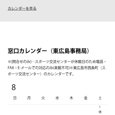
カレンダーを見る
窓口カレンダー（東広島事務局）
※[問合せのみ]…スポーツ交流センターが休館日のため
電話・
FAX・E-メールでの対応のみ(来館不可)
※東広島市西条町（ス
ポーツ交流センター）のカレンダーです。
8
日
月
火
水
木
金
土
1
休